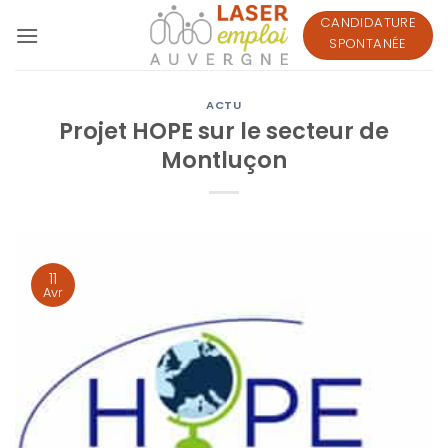
Passer
CANDIDATURE
au
SPONTANÉE
contenu
ACTU
Projet HOPE sur le secteur de
Montluçon
11
Avr