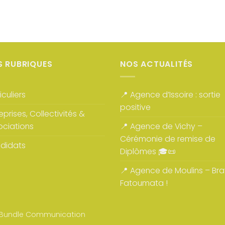
S RUBRIQUES
NOS ACTUALITÉS
iculiers
📍 Agence d’Issoire : sortie
positive
eprises, Collectivités &
ociations
📍 Agence de Vichy –
Cérémonie de remise de
didats
Diplômes 🎓📜
📍 Agence de Moulins – Br
Fatoumata !
Bundle Communication