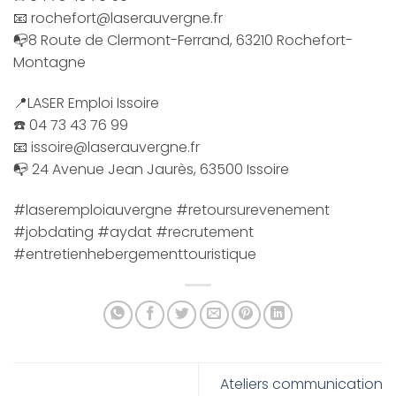
📧 rochefort@laserauvergne.fr
📭8 Route de Clermont-Ferrand, 63210 Rochefort-
Montagne
📍LASER Emploi Issoire
☎️ 04 73 43 76 99
📧 issoire@laserauvergne.fr
📭 24 Avenue Jean Jaurès, 63500 Issoire
#laseremploiauvergne #retoursurevenement
#jobdating #aydat #recrutement
#entretienhebergementtouristique
Ateliers communication