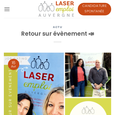
Passer
CANDIDATURE
au
SPONTANÉE
contenu
ACTU
Retour sur évènement 📣
16
Avr