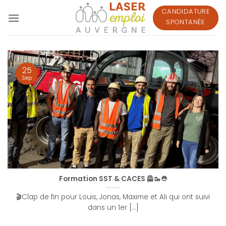
Passer
CANDIDATURE
au
SPONTANÉE
contenu
25
Sep
Formation SST & CACES 🦺🥾⛑
🎬Clap de fin pour Louis, Jonas, Maxime et Ali qui ont suivi
dans un 1er [...]