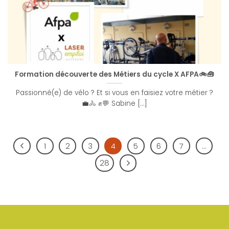
Formation découverte des Métiers du cycle X AFPA🚲🧰
Passionné(e) de vélo ? Et si vous en faisiez votre métier ?
💼🚴 ✊💬 Sabine [...]
1
2
3
4
5
6
7
…
28