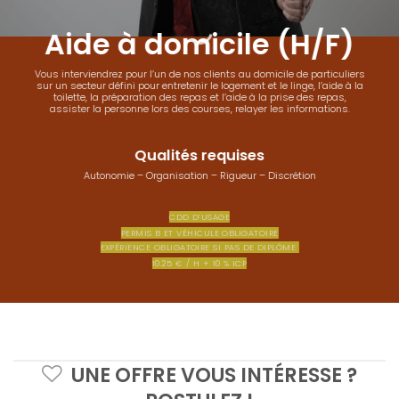
Aide à domicile (H/F)
Vous interviendrez pour l’un de nos clients au domicile de particuliers
sur un secteur défini pour entretenir le logement et le linge, l’aide à la
toilette, la préparation des repas et l’aide à la prise des repas,
assister la personne lors des courses, relayer les informations.
Qualités requises
Autonomie – Organisation – Rigueur – Discrétion
CDD D’USAGE
PERMIS B ET VÉHICULE OBLIGATOIRE
EXPÉRIENCE OBLIGATOIRE SI PAS DE DIPLÔME
10.25 € / H + 10 % ICP
UNE OFFRE VOUS INTÉRESSE ?